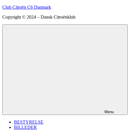
Videre
Club Citroën C6 Danmark
til
Copyright © 2024 – Dansk Citroënklub
indhold
Menu
BESTYRELSE
BILLEDER